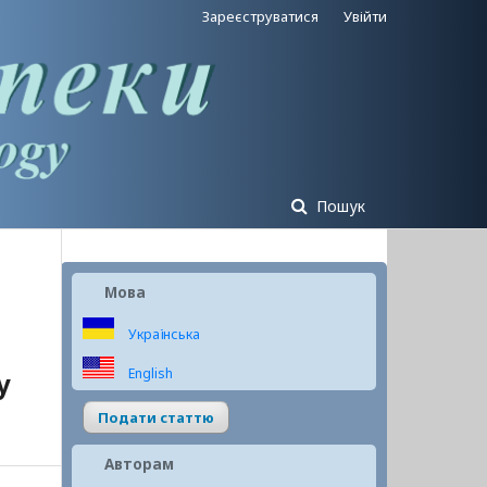
Зареєструватися
Увійти
Пошук
Мова
Українська
English
у
Подати статтю
Авторам