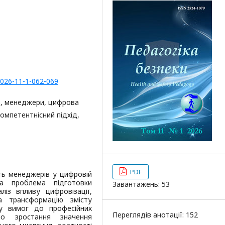
2026-11-1-062-069
ь, менеджери, цифрова
компетентнісний підхід,
PDF
сть менеджерів у цифровій
на проблема підготовки
Завантажень: 53
ліз впливу цифровізації,
а трансформацію змісту
ну вимог до професійних
Переглядів анотації: 152
но зростання значення