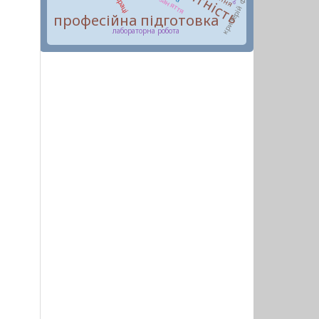
критерій Фішера
професійна підготовка
лабораторна робота