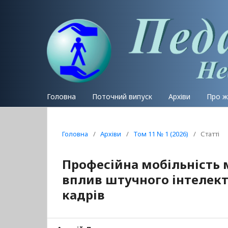
Головна
Поточний випуск
Архіви
Про 
Головна
/
Архіви
/
Том 11 № 1 (2026)
/
Статті
Професійна мобільність 
вплив штучного інтелекту
кадрів