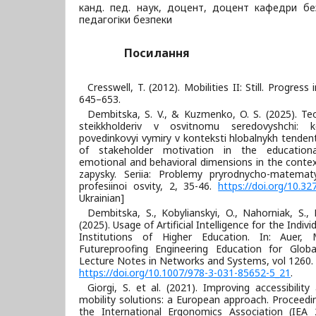
канд. пед. наук, доцент, доцент кафедри бе
педагогіки безпеки
Посилання
Cresswell, T. (2012). Mobilities II: Still. Progres
645–653.
Dembitska, S. V., & Kuzmenko, O. S. (2025). Te
steikkholderiv v osvitnomu seredovyshchi: ko
povedinkovyi vymiry v konteksti hlobalnykh tendent
of stakeholder motivation in the educational
emotional and behavioral dimensions in the contex
zapysky. Seriia: Problemy pryrodnycho-matemat
profesiinoi osvity, 2, 35-46.
https://doi.org/10.3
Ukrainian]
Dembitska, S., Kobylianskyi, O., Nahorniak, S.,
(2025). Usage of Artificial Intelligence for the Indivi
Institutions of Higher Education. In: Auer, 
Futureproofing Engineering Education for Global
Lecture Notes in Networks and Systems, vol 1260. 
https://doi.org/10.1007/978-3-031-85652-5_21
.
Giorgi, S. et al. (2021). Improving accessibility
mobility solutions: a European approach. Proceedi
the International Ergonomics Association (IEA