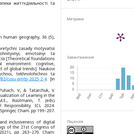
зпеки життєдіяльності та
Метрики
s in human geography, 36 (5),
oretychni zasady motyvatsii
hnityvnyi, emotsiinyi ta
Завантаження
sii [Theoretical foundations
 environment: cognitive,
t of global trends]. Naukovi
ychnoi, tekhnolohichnoi ta
2782/cusu-pmtp-2025-2-4
. [in
 Puhach, V., & Tatarchuk, V.
dualization of Learning in the
M.E., Rüütmann, T. (eds)
 Responsibility. ICL 2024.
Springer, Cham. pp 199–207.
Ліцензія
 and inclusiveness of digital
ngs of the 21st Congress of
 2021), pp 263–270. Cham: