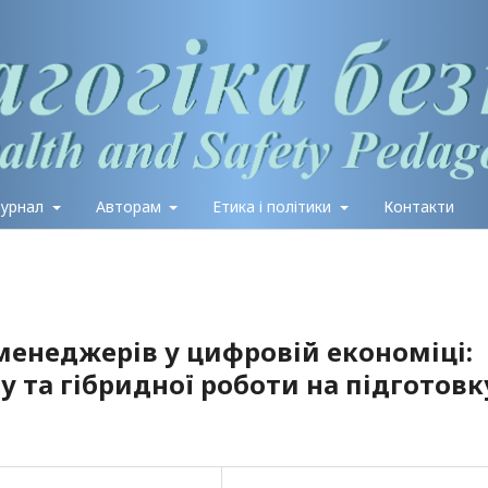
журнал
Авторам
Етика і політики
Контакти
менеджерів у цифровій економіці:
 та гібридної роботи на підготовк