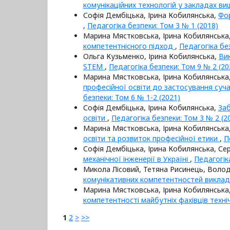
комунікаційних технологій у закладах ви
Софія Дембіцька, Ірина Кобилянська,
Фор
,
Педагогіка безпеки: Том 3 № 1 (2018)
Марина Мястковська, Ірина Кобилянська
компетентнісного підход
,
Педагогіка бе
Ольга Кузьменко, Ірина Кобилянська,
Вик
STEM
,
Педагогіка безпеки: Том 9 № 2 (20
Марина Мястковська, Ірина Кобилянська
професійної освіти до застосування суча
безпеки: Том 6 № 1-2 (2021)
Софія Дембіцька, Ірина Кобилянська,
Заб
освіти
,
Педагогіка безпеки: Том 3 № 2 (2
Марина Мястковська, Ірина Кобилянська
освіти та розвиток професійної етики
,
П
Софія Дембіцька, Ірина Кобилянська, Сер
механічної інженерії в Україні
,
Педагогік
Микола Лісовий, Тетяна Рисинець, Воло
комунікативних компетентностей викла
Марина Мястковська, Ірина Кобилянська
компетентності майбутніх фахівців техн
1
2
>
>>