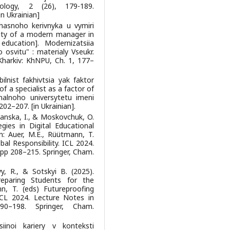
ology, 2 (26), 179-189.
[in Ukrainian]
chasnoho kerivnyka u vymiri
lity of a modern manager in
ducation]. Modernizatsiia
 osvitu" : materialy Vseukr.
. Kharkiv: KhNPU, Ch. 1, 177–
ilnist fakhivtsia yak faktor
of a specialist as a factor of
nalnoho universytetu imeni
02–207. [in Ukrainian].
lianska, I., & Moskovchuk, O.
ies in Digital Educational
In: Auer, M.E., Rüütmann, T.
al Responsibility. ICL 2024.
pp 208–215. Springer, Cham.
vy, R., & Sotskyi B. (2025).
eparing Students for the
n, T. (eds) Futureproofing
 ICL 2024. Lecture Notes in
–198. Springer, Cham.
siinoi kariery v konteksti