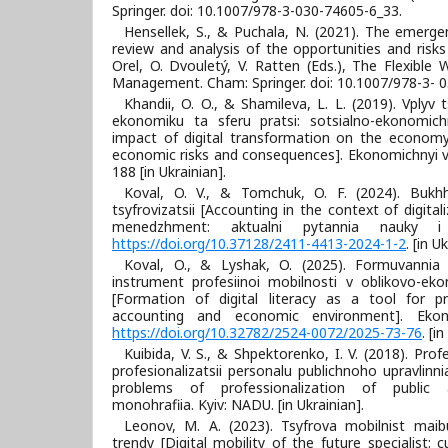
Springer. doi: 10.1007/978-3-030-74605-6_33.
Hensellek, S., & Puchala, N. (2021). The emerge
review and analysis of the opportunities and risks
Orel, O. Dvouletý, V. Ratten (Еds.), The Flexibl
Management. Cham: Springer. doi: 10.1007/978-3- 
Khandii, O. O., & Shamileva, L. L. (2019). Vplyv 
ekonomiku ta sferu pratsi: sotsialno-ekonomich
impact of digital transformation on the economy
economic risks and consequences]. Ekonomichnyi v
188 [in Ukrainian].
Koval, O. V., & Tomchuk, O. F. (2024). Bukhh
tsyfrovizatsii [Accounting in the context of digital
menedzhment: aktualni pytannia nauky i 
https://doi.org/10.37128/2411-4413-2024-1-2
. [in U
Koval, O., & Lyshak, O. (2025). Formuvannia 
instrument profesiinoi mobilnosti v oblikovo-e
[Formation of digital literacy as a tool for pr
accounting and economic environment]. Ekon
https://doi.org/10.32782/2524-0072/2025-73-76
. [i
Kuibida, V. S., & Shpektorenko, I. V. (2018). Pro
profesionalizatsii personalu publichnoho upravlinni
problems of professionalization of public ad
monohrafiia. Kyiv: NADU. [in Ukrainian].
Leonov, M. A. (2023). Tsyfrova mobilnist maibu
trendy [Digital mobility of the future specialist: 