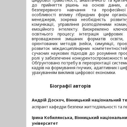
цифрової грамотності, аналітичного та критич
до прийняття рішень на основі даних, 
безперервного навчання та професійної
особливості впливу гібридних форм організа
менеджерів, зокрема необхідність розвитк
комунікації, управління розподіленими коман
емоційного інтелекту. Виокремлено ключов
освітнього процесу: інтеграція цифрових 
впровадження змішаних форматів освіти, 
орієнтованих методів (кейси, симуляції, про
розвиток міждисциплінарних компетентностей
сучасних наукових підходів до розуміння проф
ролі у забезпеченні конкурентоспроможності м
Обґрунтовано потребу в переорієнтації системи
кадрів на формування гнучких, адаптивних і ци
урахуванням викликів цифрової економіки.
Біографії авторів
Андрій Доскоч,
Вінницький національний те
аспірант кафедри безпеки життєдіяльності та п
Ірина Кобилянська,
Вінницький національни
університет