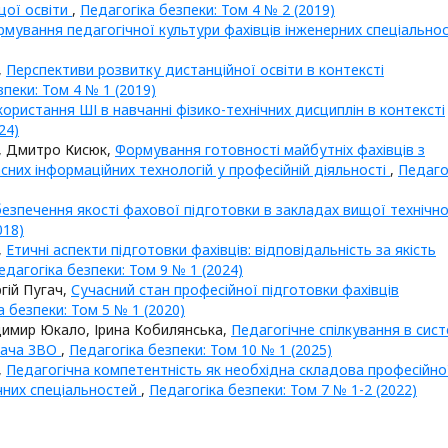
щої освіти
,
Педагогіка безпеки: Том 4 № 2 (2019)
мування педагогічної культури фахівців інженерних спеціально
,
Перспективи розвитку дистанційної освіти в контексті
зпеки: Том 4 № 1 (2019)
ористання ШІ в навчанні фізико-технічних дисциплін в контексті
24)
, Дмитро Кисюк,
Формування готовності майбутніх фахівців з
сних інформаційних технологій у професійній діяльності
,
Педаго
езпечення якості фахової підготовки в закладах вищої технічно
018)
,
Етичні аспекти підготовки фахівців: відповідальність за якість
едагогіка безпеки: Том 9 № 1 (2024)
гій Пугач,
Сучасний стан професійної підготовки фахівців
а безпеки: Том 5 № 1 (2020)
димир Юкало, Ірина Кобилянська,
Педагогічне спілкування в сист
дача ЗВО
,
Педагогіка безпеки: Том 10 № 1 (2025)
,
Педагогічна компетентність як необхідна складова професійно
ічних спеціальностей
,
Педагогіка безпеки: Том 7 № 1-2 (2022)