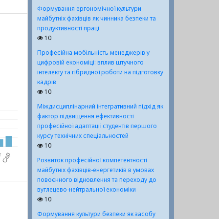
Формування ергономічної культури
майбутніх фахівців як чинника безпеки та
продуктивності праці
10
Професійна мобільність менеджерів у
цифровій економіці: вплив штучного
інтелекту та гібридної роботи на підготовку
кадрів
10
Міждисциплінарний інтегративний підхід як
фактор підвищення ефективності
професійної адаптації студентів першого
курсу технічних спеціальностей
10
Розвиток професійної компетентності
майбутніх фахівців-енергетиків в умовах
повоєнного відновлення та переходу до
вуглецево-нейтральної економіки
10
Формування культури безпеки як засобу