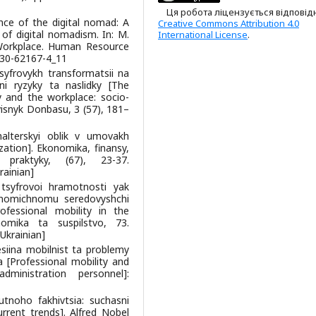
Ця робота ліцензується відповід
nce of the digital nomad: A
Creative Commons Attribution 4.0
 of digital nomadism. In: M.
International License
.
e Workplace. Human Resource
030-62167-4_11
tsyfrovykh transformatsii na
ni ryzyky ta naslidky [The
 and the workplace: socio-
isnyk Donbasu, 3 (57), 181–
alterskyi oblik v umovakh
ization]. Ekonomika, finansy,
praktyky, (67), 23-37.
krainian]
tsyfrovoi hramotnosti yak
konomichnomu seredovyshchi
ofessional mobility in the
omika ta suspilstvo, 73.
n Ukrainian]
fesiina mobilnist ta problemy
a [Professional mobility and
ministration personnel]:
tnoho fakhivtsia: suchasni
current trends]. Alfred Nobel