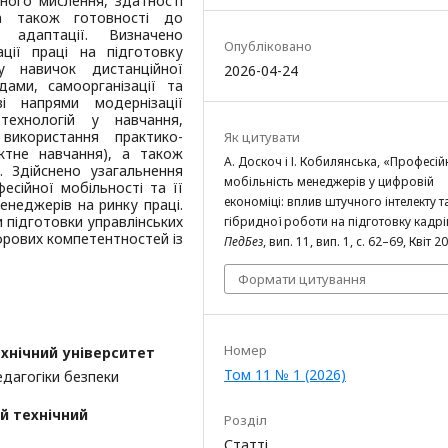
ного мислення, здатності
а також готовності до
 адаптації. Визначено
Опубліковано
ції праці на підготовку
у навичок дистанційної
2026-04-24
дами, самоорганізації та
і напрями модернізації
технологій у навчання,
використання практико-
Як цитувати
єктне навчання), а також
А. Доскоч і І. Кобилянська, «Професій
. Здійснено узагальнення
мобільність менеджерів у цифровій
есійної мобільності та її
економіці: вплив штучного інтелекту т
енеджерів на ринку праці.
 підготовки управлінських
гібридної роботи на підготовку кадрі
фрових компетентностей із
ПедБез
, вип. 11, вип. 1, с. 62–69, Квіт 2
Формати цитування
Номер
хнічний університет
Том 11 № 1 (2026)
едагогіки безпеки
й технічний
Розділ
Статті