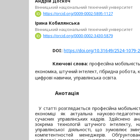
Андрій Доскоч
Вінницький національний технічний університет
https://orcid.org/0009-0002-5895-1127
Ірина Кобилянська
Вінницький національний технічний університет
https://orcid.org/0000-0002-3430-5879
DOI:
https://doi.org/10.31649/2524-1079-
Ключові слова:
професійна мобільніст
економіка, штучний інтелект, гібридна робота, 
цифрові навички, управлінська освіта.
Анотація
У статті розглядається професійна мобільні
економіці як актуальна науково-педагогіч
сучасних управлінських кадрів. Здійснено ана
зокрема технологій штучного інтелекту, н
управлінської діяльності, що зумовлює змі
компетентностей менеджерів. Обґрунтова