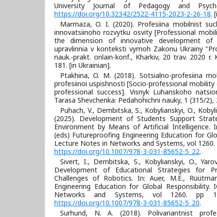
University Journal of Pedagogy and Psych
https://doi.org/10.32342/2522-4115-2023-2-26-18
. 
Marmaza, O. I. (2020). Profesiina mobilnist su
innovatsiinoho rozvytku osvity [Professional mobi
the dimension of innovative development of e
upravlinnia v konteksti vymoh Zakonu Ukrainy "Pro
nauk.-prakt. onlain-konf., Kharkiv, 20 trav. 2020 r
181. [in Ukrainian].
Ptakhina, O. M. (2018). Sotsialno-profesiina mob
profesiinoi uspishnosti [Socio-professional mobility 
professional success]. Visnyk Luhanskoho natsio
Tarasa Shevchenka: Pedahohichni nauky, 1 (315/2), 2
Puhach, V., Dembitska, S., Kobylianskyi, O., Koby
(2025). Development of Students Support Strateg
Environment by Means of Artificial Intelligence. 
(eds) Futureproofing Engineering Education for Glob
Lecture Notes in Networks and Systems, vol 1260. 
https://doi.org/10.1007/978-3-031-85652-5_22
.
Sivert, I., Dembitska, S., Kobylianskyi, O., Yaro
Development of Educational Strategies for Pr
Challenges of Robotics. In: Auer, M.E., Rüütman
Engineering Education for Global Responsibility.
Networks and Systems, vol 1260. pp 190
https://doi.org/10.1007/978-3-031-85652-5_20
.
Surhund, N. A. (2018). Polivariantnist profe