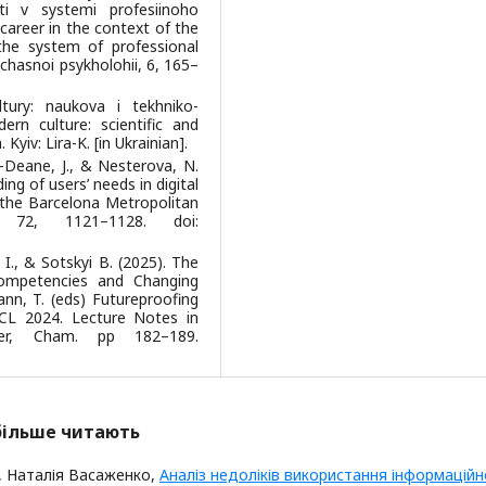
ti v systemi profesiinoho
career in the context of the
 the system of professional
uchasnoi psykholohii, 6, 165–
tury: naukova i tekhniko-
rn culture: scientific and
yiv: Lira-K. [in Ukrainian].
-Deane, J., & Nesterova, N.
g of users’ needs in digital
 the Barcelona Metropolitan
, 72, 1121–1128. doi:
, I., & Sotskyi B. (2025). The
Competencies and Changing
nn, T. (eds) Futureproofing
 ICL 2024. Lecture Notes in
er, Cham. pp 182–189.
йбільше читають
, Наталія Васаженко,
Аналіз недоліків використання інформаційн