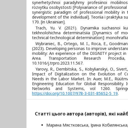
synerhetychnoi paradyhmy profesiinoi mobilnos
rozvytku osobystosti [Polyvariance of professional 
synergistic paradigm of professional mobility in
development of the individual]. Teoriia i praktyka s
170. [in Ukrainian].
Trach, Yu. V. (2021). Dynamika suchasnoi kul
tekhnolohichna determinatsiia [Dynamics of mode
technical-technological determination]: monohrafiia. K
Wybraniec, B., Ortego, M. I., Roca, E., Goodman
(2023). Developing personas to improve understandin
mobility: An experience of the DIGNITY project in
Area. Transportation Research Procedia
10.1016/j.trpro.2023.11.567.
Yarovy, R., Dembitska, S., Kobylianskyi, O., Sivert
Impact of Digitalization on the Evolution of 
Needs in the Labor Market. In: Auer, M.E., Rüütma
Engineering Education for Global Responsibility.
Networks and Systems, vol 1260. Spring
https://doi.org/10.1007/978-3-031-85652-5_19
.
Статті цього автора (авторів), які на
Марина Мястковська, Ірина Кобилянська