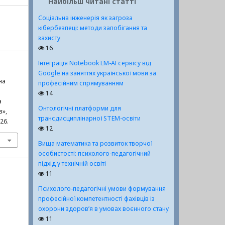
Найбільш читані статті
Соціальна інженерія як загроза
кібербезпеці: методи запобігання та
захисту
16
Інтеграція Notebook LM-АІ сервісу від
Google на заняттях української мови за
на
професійним спрямуванням
14
а
Онтологічні платформи для
в»,
трансдисциплінарної STEM-освіти
026.
12
Вища математика та розвиток творчої
особистості: психолого-педагогічний
підхід у технічній освіті
11
Психолого-педагогічні умови формування
професійної компетентності фахівців із
охорони здоров’я в умовах воєнного стану
11