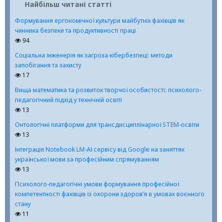
Найбільш читані статті
Формування ергономічної культури майбутніх фахівців як
чинника безпеки та продуктивності праці
94
Соціальна інженерія як загроза кібербезпеці: методи
запобігання та захисту
17
Вища математика та розвиток творчої особистості: психолого-
педагогічний підхід у технічній освіті
13
Онтологічні платформи для трансдисциплінарної STEM-освіти
13
Інтеграція Notebook LM-АІ сервісу від Google на заняттях
української мови за професійним спрямуванням
13
Психолого-педагогічні умови формування професійної
компетентності фахівців із охорони здоров’я в умовах воєнного
стану
11