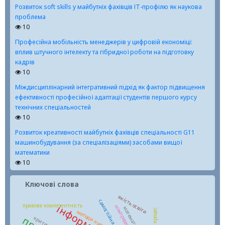
Розвиток soft skills у майбутніх фахівців ІТ-профілю як наукова
проблема
10
Професійна мобільність менеджерів у цифровій економіці:
вплив штучного інтелекту та гібридної роботи на підготовку
кадрів
10
Міждисциплінарний інтегративний підхід як фактор підвищення
ефективності професійної адаптації студентів першого курсу
технічних спеціальностей
10
Розвиток креативності майбутніх фахівців спеціальності G11
машинобудування (за спеціалізаціями) засобами вищої
математики
10
Ключові слова
якість освіти
самостійна робота
правова компетентність
методи навчання