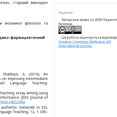
огіка», старший викладач
Ліцензія
а
Авторське право (c) 2026 Педагог
 іноземної філології та
безпеки
едико-фармацевтичний
Ця робота ліцензується відповід
Creative Commons Attribution 4.0
International License
.
Shahbazi, A. (2019). An
ls on improving intermediate
ish Language Teaching.
 Teaching essay writing using
erformance. JEES (Journal of
/jees.v4i2.2443
.
n authentic materials in ESL
anguage Teaching, 12, 1. URL: