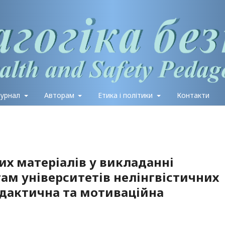
журнал
Авторам
Етика і політики
Контакти
х матеріалів у викладанні
там університетів нелінгвістичних
дактична та мотиваційна