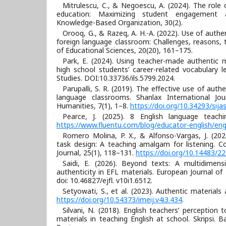
Mitrulescu, C., & Negoescu, A. (2024). The role 
education: Maximizing student engagement a
Knowledge-Based Organization, 30(2).
Orooq, G., & Razeq, A. H.-A. (2022). Use of authen
foreign language classroom: Challenges, reasons, 
of Educational Sciences, 20(20), 161–175.
Park, E. (2024). Using teacher-made authentic m
high school students’ career-related vocabulary l
Studies. DOI:10.33736/ils.5799.2024.
Parupalli, S. R. (2019). The effective use of authe
language classrooms. Shanlax International Jo
Humanities, 7(1), 1–8.
https://doi.org/10.34293/sija
Pearce, J. (2025). 8 English language teach
https://www.fluentu.com/blog/educator-english/eng
Romero Molina, P. X., & Alfonso-Vargas, J. (202
task design: A teaching amalgam for listening. Co
Journal, 25(1), 118–131.
https://doi.org/10.14483/
Saidi, E. (2026). Beyond texts: A multidimens
authenticity in EFL materials. European Journal o
doi: 10.46827/ejfl. v10i1.6512.
Setyowati, S., et al. (2023). Authentic materials
https://doi.org/10.54373/imeij.v4i3.434
.
Silvani, N. (2018). English teachers’ perception
materials in teaching English at school. Skripsi. B