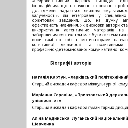
«нейрокогнітивний каркас» виглядає о
інноваційним, що є науковою новизною робо
дослідженні надається явищам «мультимода
залученості», які інтегровані у спеціально
орієнтовані завдання, що, на думку авт
ефективність навчання. Як висновки автори ст
використання автентичних матеріалів на
забарвленим контекстом має бути систематични
вони самі по собі є мотиваторами навчанн
когнітивної діяльності та позитивними
професійно-детермінованої комунікативної ком
Біографії авторів
Наталія Картун,
«Харківський політехнічни
Старший викладач кафедри міжкультурної комуні
Маріанна Сорокіна,
«Приазовський державн
університет»
Старший викладач кафедри гуманітарних дисци
Аліна Мединська,
Луганський національний 
Шевченка