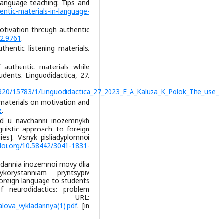
 language teaching: Tips and
entic-materials-in-language-
 motivation through authentic
i2.9761
.
uthentic listening materials.
 authentic materials while
dents. Linguodidactica, 27.
11320/15783/1/Linguodidactica_27_2023_E_A_Kaluza_K_Polok_The_use_
c materials on motivation and
z
.
khid u navchanni inozemnykh
guistic approach to foreign
ies]. Visnyk pisliadyplomnoi
/doi.org/10.58442/3041-1831-
ladannia inozemnoi movy dlia
korystanniam pryntsypiv
oreign language to students
of neurodidactics: problem
. URL:
falova_vykladannya(1).pdf
. [in