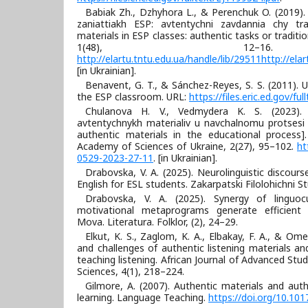
Babiak Zh., Dzhyhora L., & Perenchuk O. (2019).
zaniattiakh ESP: avtentychni zavdannia chy trad
materials in ESP classes: authentic tasks or traditio
1(48), 12–1
http://elartu.tntu.edu.ua/handle/lib/29511http://ela
[in Ukrainian].
Benavent, G. T., & Sánchez-Reyes, S. S. (2011). U
the ESP classroom. URL:
https://files.eric.ed.gov/f
Chulanova H. V., Vedmydera K. S. (2023). E
avtentychnykh materialiv u navchalnomu protsesi 
authentic materials in the educational process].
Academy of Sciences of Ukraine, 2(27), 95–102.
ht
0529-2023-27-11
. [in Ukrainian].
Drabovska, V. A. (2025). Neurolinguistic discours
English for ESL students. Zakarpatski Filolohichni St
Drabovska, V. A. (2025). Synergy of linguo
motivational metaprograms generate efficient 
Mova. Literatura. Folklor, (2), 24–29.
Elkut, K. S., Zaglom, K. A., Elbakay, F. A., & Om
and challenges of authentic listening materials a
teaching listening. African Journal of Advanced Stu
Sciences, 4(1), 218–224.
Gilmore, A. (2007). Authentic materials and auth
learning. Language Teaching.
https://doi.org/10.1