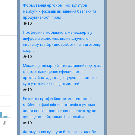
Формування ергономічної культури
майбутніх фахівців як чинника безпеки та
продуктивності праці
10
Професійна мобільність менеджерів у
цифровій економіці: вплив штучного
інтелекту та гібридної роботи на підготовку
кадрів
10
Міждисциплінарний інтегративний підхід як
фактор підвищення ефективності
професійної адаптації студентів першого
курсу технічних спеціальностей
10
Розвиток професійної компетентності
майбутніх фахівців-енергетиків в умовах
повоєнного відновлення та переходу до
вуглецево-нейтральної економіки
10
Формування культури безпеки як засобу