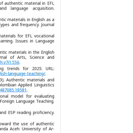
of authentic material in EFL
nd language acquisition.
tic materials in English as a
types and frequency. Journal
aterials for EFL vocational
earning. Issues in Language
ntic materials in the English
urnal of Arts, Science and
sh.v7i1.556
.
ing trends for 2025. URL:
lish-language-teaching/
.
3). Authentic materials and
lombian Applied Linguistics
22487085.18581
.
ional model for evaluating
f Foreign Language Teaching.
 and ESP reading proficiency.
 toward the use of authentic
anda Aceh: University of Ar-