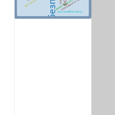
міжпредметні зв’язки
дистанційна освіта