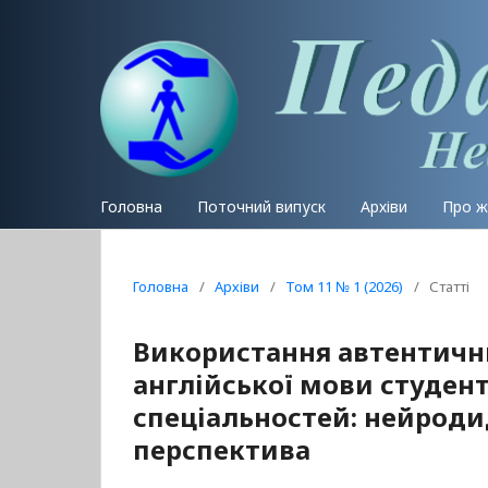
Головна
Поточний випуск
Архіви
Про 
Головна
/
Архіви
/
Том 11 № 1 (2026)
/
Статті
Використання автентични
англійської мови студен
спеціальностей: нейроди
перспектива