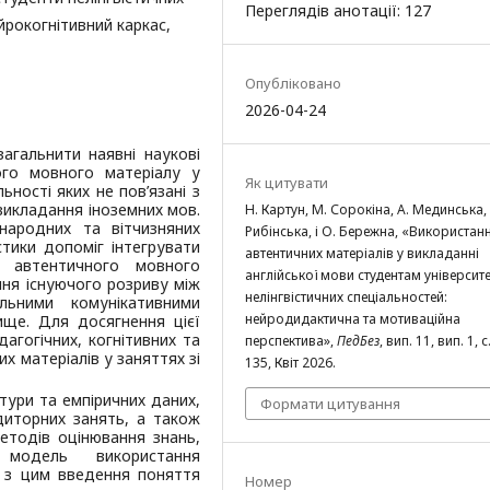
Переглядів анотації: 127
йрокогнітивний каркас,
Опубліковано
2026-04-24
агальнити наявні наукові
го мовного матеріалу у
Як цитувати
ьності яких не пов’язані з
викладання іноземних мов.
Н. Картун, М. Сорокіна, А. Мединська,
народних та вітчизняних
Рибінська, і О. Бережна, «Використан
стики допоміг інтегрувати
автентичних матеріалів у викладанні
я автентичного мовного
англійської мови студентам університе
ння існуючого розриву між
нелінгвістичних спеціальностей:
ьними комунікативними
нейродидактична та мотиваційна
ище. Для досягнення цієї
агогічних, когнітивних та
перспектива»,
ПедБез
, вип. 11, вип. 1, 
х матеріалів у заняттях зі
135, Квіт 2026.
атури та емпіричних даних,
Формати цитування
диторних занять, а також
етодів оцінювання знань,
 модель використання
у з цим введення поняття
Номер