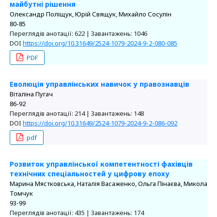
майбутні рішення
Олександр Поліщук, Юрій Свящук, Михайло Сосулін
80-85
Переглядів анотації: 622 | Завантажень: 1046
DOI
https://doi.org/10.31649/2524-1079-2024-9-2-080-085
PDF
Еволюція управлінських навичок у правознавців
Віталіна Пугач
86-92
Переглядів анотації: 214 | Завантажень: 148
DOI
https://doi.org/10.31649/2524-1079-2024-9-2-086-092
pdf
Розвиток управлінської компетентності фахівців
технічних спеціальностей у цифрову епоху
Марина Мястковська, Наталія Васаженко, Ольга Пінаєва, Микола
Томчук
93-99
Переглядів анотації: 435 | Завантажень: 174