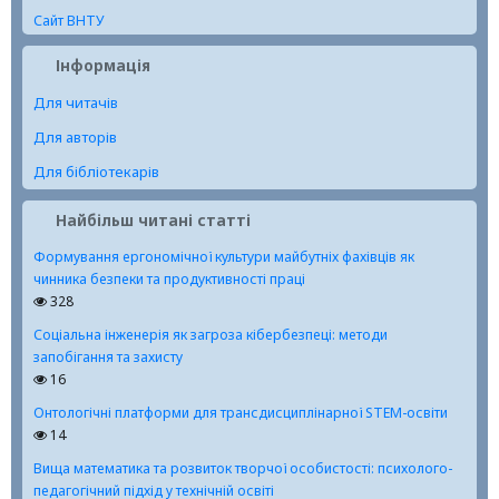
Сайт ВНТУ
Інформація
Для читачів
Для авторів
Для бібліотекарів
Найбільш читані статті
Формування ергономічної культури майбутніх фахівців як
чинника безпеки та продуктивності праці
328
Соціальна інженерія як загроза кібербезпеці: методи
запобігання та захисту
16
Онтологічні платформи для трансдисциплінарної STEM-освіти
14
Вища математика та розвиток творчої особистості: психолого-
педагогічний підхід у технічній освіті