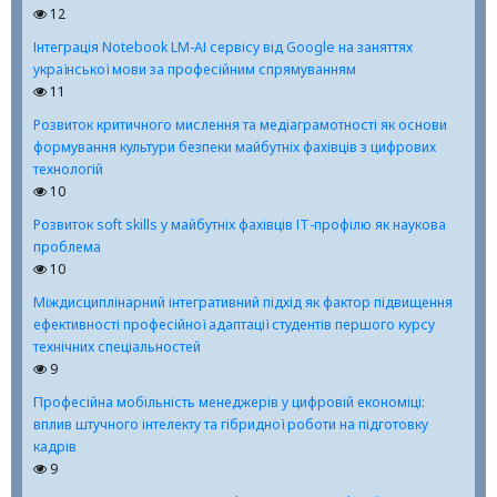
12
Інтеграція Notebook LM-АІ сервісу від Google на заняттях
української мови за професійним спрямуванням
11
Розвиток критичного мислення та медіаграмотності як основи
формування культури безпеки майбутніх фахівців з цифрових
технологій
10
Розвиток soft skills у майбутніх фахівців ІТ-профілю як наукова
проблема
10
Міждисциплінарний інтегративний підхід як фактор підвищення
ефективності професійної адаптації студентів першого курсу
технічних спеціальностей
9
Професійна мобільність менеджерів у цифровій економіці:
вплив штучного інтелекту та гібридної роботи на підготовку
кадрів
9