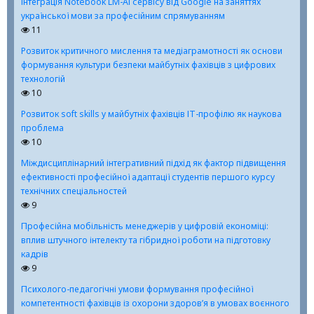
Інтеграція Notebook LM-АІ сервісу від Google на заняттях
української мови за професійним спрямуванням
11
Розвиток критичного мислення та медіаграмотності як основи
формування культури безпеки майбутніх фахівців з цифрових
технологій
10
Розвиток soft skills у майбутніх фахівців ІТ-профілю як наукова
проблема
10
Міждисциплінарний інтегративний підхід як фактор підвищення
ефективності професійної адаптації студентів першого курсу
технічних спеціальностей
9
Професійна мобільність менеджерів у цифровій економіці:
вплив штучного інтелекту та гібридної роботи на підготовку
кадрів
9
Психолого-педагогічні умови формування професійної
компетентності фахівців із охорони здоров’я в умовах воєнного