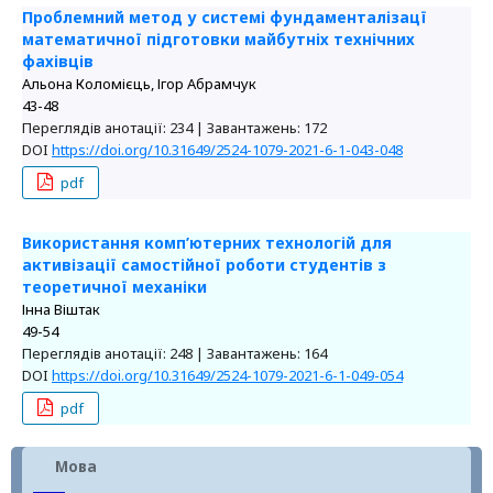
Проблемний метод у системі фундаменталізацї
математичної підготовки майбутніх технічних
фахівців
Альона Коломієць, Ігор Абрамчук
43-48
Переглядів анотації: 234 | Завантажень: 172
DOI
https://doi.org/10.31649/2524-1079-2021-6-1-043-048
pdf
Використання комп’ютерних технологій для
активізації самостійної роботи студентів з
теоретичної механіки
Інна Віштак
49-54
Переглядів анотації: 248 | Завантажень: 164
DOI
https://doi.org/10.31649/2524-1079-2021-6-1-049-054
pdf
Мова