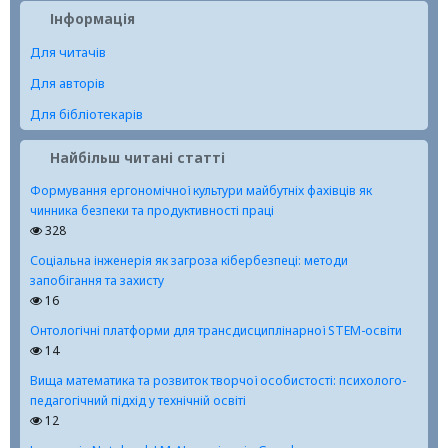
Інформація
Для читачів
Для авторів
Для бібліотекарів
Найбільш читані статті
Формування ергономічної культури майбутніх фахівців як
чинника безпеки та продуктивності праці
328
Соціальна інженерія як загроза кібербезпеці: методи
запобігання та захисту
16
Онтологічні платформи для трансдисциплінарної STEM-освіти
14
Вища математика та розвиток творчої особистості: психолого-
педагогічний підхід у технічній освіті
12