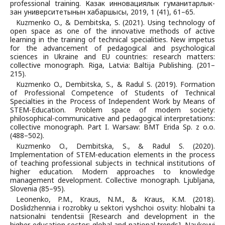
professional training. Казак инновациялык гуманитарлык-
зан университетынын хабаршысы, 2019, 1 (41), 61–65.
Kuzmenko O., & Dembitska, S. (2021). Using technology of
open space as one of the innovative methods of active
learning in the training of technical specialities. New impetus
for the advancement of pedagogical and psychological
sciences in Ukraine and EU countries: research matters:
collective monograph. Riga, Latvia: Baltija Publishing. (201–
215).
Kuzmenko O., Dembitska, S., & Radul S. (2019). Formation
of Professional Competence of Students of Technical
Specialties in the Process of Independent Work by Means of
STEM-Education. Problem space of modern society:
philosophical-communicative and pedagogical interpretations:
collective monograph. Part I. Warsaw: BMT Erida Sp. z o.o.
(488–502).
Kuzmenko O., Dembitska, S., & Radul S. (2020).
Implementation of STEM-education elements in the process
of teaching professional subjects in technical institutions of
higher education. Modern approaches to knowledge
management development. Collective monograph. Ljubljana,
Slovenia (85–95).
Leonenko, P.M., Kraus, N.M., & Kraus, K.M. (2018).
Doslidzhennia i rozrobky u sektori vyshchoi osvity: hlobalni ta
natsionalni tendentsii [Research and development in the
higher education sector: global and national trends]. Naukovyi