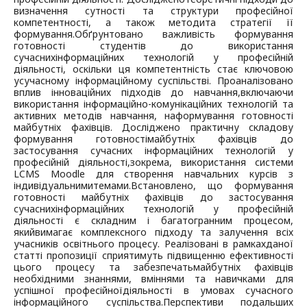
визначення сутності та структури професійної
компетентності, а також методи
та стратегії її
формування.
Обґрунтовано важливість формування
готовності студентів до використання
сучасних
інформаційних технологій у професійній
діяльності, оскільки ця компетентність стає ключовою
у
сучасному інформаційному суспільстві. Проаналізовано
вплив інноваційних підходів до навчання,
включаючи
використання інформаційно-комунікаційних технологій та
активних методів навчання, на
формування готовності
майбутніх фахівців. Досліджено практичну складову
формування готовності
майбутніх фахівців до
застосування сучасних інформаційних технологій у
професійній діяльності,
зокрема, використання системи
LCMS Moodle для створення навчальних курсів з
індивідуальними
темами.
Встановлено, що формування
готовності майбутніх фахівців до застосування
сучасних
інформаційних технологій у професійній
діяльності є складним і багатогранним процесом,
який
вимагає комплексного підходу та залучення всіх
учасників освітнього процесу. Реалізовані в рамках
даної
статті пропозиції сприятимуть підвищенню ефективності
цього процесу та забезпечать
майбутніх фахівців
необхідними знаннями, вміннями та навичками для
успішної професійної
діяльності в умовах сучасного
інформаційного суспільства.
Перспективи подальших