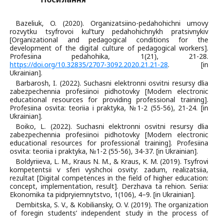
Bazeliuk, O. (2020). Organizatsiino-pedahohichni umovy
rozvytku tsyfrovoi kulʹtury pedahohichnykh pratsivnykiv
[Organizational and pedagogical conditions for the
development of the digital culture of pedagogical workers].
Profesiina pedahohika, 1(21), 21-28.
https://doi.org/10.32835/2707-3092.2020.21.21-28
. [in
Ukrainian].
Barbarosh, I. (2022). Suchasni elektronni osvitni resursy dlia
zabezpechennia profesiinoi pidhotovky [Modern electronic
educational resources for providing professional training].
Profesiina osvita: teoriia i praktyka, №1-2 (55-56), 21-24. [in
Ukrainian].
Boiko, L. (2022). Suchasni elektronni osvitni resursy dlia
zabezpechennia profesiinoi pidhotovky [Modern electronic
educational resources for professional training]. Profesiina
osvita: teoriia i praktyka, №1-2 (55-56), 34-37. [in Ukrainian].
Boldyriieva, L. M., Kraus N. M., & Kraus, K. M. (2019). Tsyfrovi
kompetentsii v sferi vyshchoi osvity: zadum, realizatsiia,
rezultat [Digital competences in the field of higher education:
concept, implementation, result]. Derzhava ta rehion. Seriia:
Ekonomika ta pidpryiemnytstvo, 1(106), 4–9. [in Ukrainian].
Dembitska, S. V., & Kobiliansky, O. V. (2019). The organization
of foregin students’ independent study in the process of