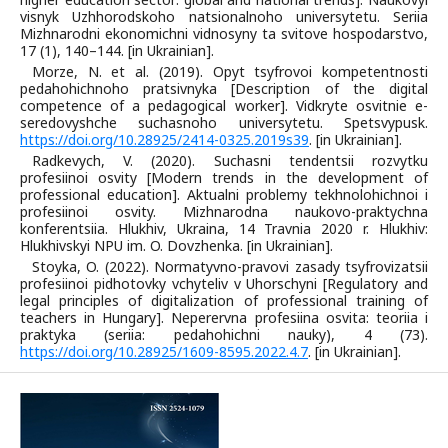
visnyk Uzhhorodskoho natsionalnoho universytetu. Seriia
Mizhnarodni ekonomichni vidnosyny ta svitove hospodarstvo,
17 (1), 140–144. [in Ukrainian].
Morze, N. et al. (2019). Opyt tsyfrovoi kompetentnosti
pedahohichnoho pratsivnyka [Description of the digital
competence of a pedagogical worker]. Vidkryte osvitnie e-
seredovyshche suchasnoho universytetu. Spetsvypusk.
https://doi.org/10.28925/2414-0325.2019s39
. [in Ukrainian].
Radkevych, V. (2020). Suchasni tendentsii rozvytku
profesiinoi osvity [Modern trends in the development of
professional education]. Aktualni problemy tekhnolohichnoi i
profesiinoi osvity. Mizhnarodna naukovo-praktychna
konferentsiia. Hlukhiv, Ukraina, 14 Travnia 2020 r. Hlukhiv:
Hlukhivskyi NPU im. O. Dovzhenka. [in Ukrainian].
Stoyka, O. (2022). Normatyvno-pravovi zasady tsyfrovizatsii
profesiinoi pidhotovky vchyteliv v Uhorschyni [Regulatory and
legal principles of digitalization of professional training of
teachers in Hungary]. Neperervna profesiina osvita: teoriia i
praktyka (seriia: pedahohichni nauky), 4 (73).
https://doi.org/10.28925/1609-8595.2022.4.7
. [in Ukrainian].