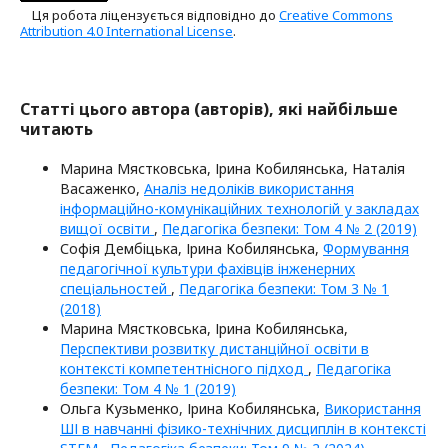
Ця робота ліцензується відповідно до
Creative Commons
Attribution 4.0 International License
.
Статті цього автора (авторів), які найбільше
читають
Марина Мястковська, Ірина Кобилянська, Наталія
Васаженко,
Аналіз недоліків використання
інформаційно-комунікаційних технологій у закладах
вищої освіти
,
Педагогіка безпеки: Том 4 № 2 (2019)
Софія Дембіцька, Ірина Кобилянська,
Формування
педагогічної культури фахівців інженерних
спеціальностей
,
Педагогіка безпеки: Том 3 № 1
(2018)
Марина Мястковська, Ірина Кобилянська,
Перспективи розвитку дистанційної освіти в
контексті компетентнісного підход
,
Педагогіка
безпеки: Том 4 № 1 (2019)
Ольга Кузьменко, Ірина Кобилянська,
Використання
ШІ в навчанні фізико-технічних дисциплін в контексті