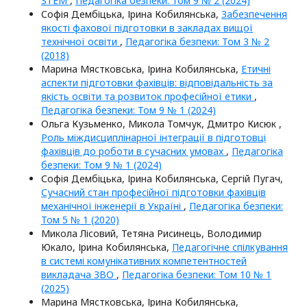
STEM
,
Педагогіка безпеки: Том 9 № 2 (2024)
Софія Дембіцька, Ірина Кобилянська,
Забезпечення
якості фахової підготовки в закладах вищої
технічної освіти
,
Педагогіка безпеки: Том 3 № 2
(2018)
Марина Мястковська, Ірина Кобилянська,
Етичні
аспекти підготовки фахівців: відповідальність за
якість освіти та розвиток професійної етики
,
Педагогіка безпеки: Том 9 № 1 (2024)
Ольга Кузьменко, Микола Томчук, Дмитро Кисюк ,
Роль міждисциплінарної інтеграції в підготовці
фахівців до роботи в сучасних умовах
,
Педагогіка
безпеки: Том 9 № 1 (2024)
Софія Дембіцька, Ірина Кобилянська, Сергій Пугач,
Сучасний стан професійної підготовки фахівців
механічної інженерії в Україні
,
Педагогіка безпеки:
Том 5 № 1 (2020)
Микола Лісовий, Тетяна Рисинець, Володимир
Юкало, Ірина Кобилянська,
Педагогічне спілкування
в системі комунікативних компетентностей
викладача ЗВО
,
Педагогіка безпеки: Том 10 № 1
(2025)
Марина Мястковська, Ірина Кобилянська,