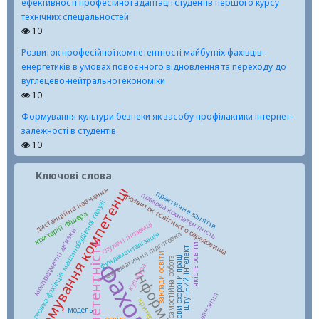
ефективності професійної адаптації студентів першого курсу
технічних спеціальностей
10
Розвиток професійної компетентності майбутніх фахівців-
енергетиків в умовах повоєнного відновлення та переходу до
вуглецево-нейтральної економіки
10
Формування культури безпеки як засобу профілактики інтернет-
залежності в студентів
10
Ключові слова
формування компетенцій
дистанційне навчання
практичне заняття
правова компетентність
розвиток освітнього середовища
підготовка фахівців машинобудівної галузі
критерій Фішера
слухачі-іноземці
міжпредметні зв’язки
фундаменталізація
математична підготовка
якість освіти
штучний інтелект
заклади освіти
основи охорони праці
самостійна робота
культура
модель