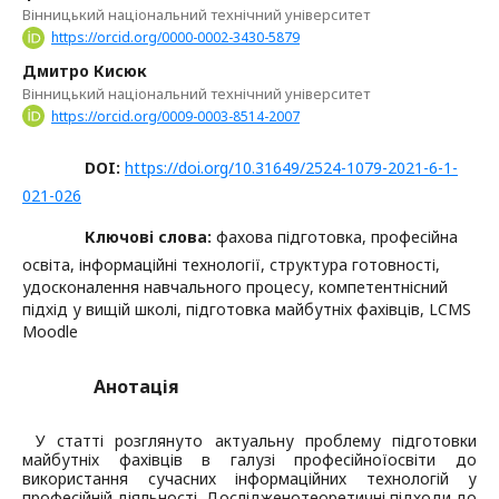
Вінницький національний технічний університет
https://orcid.org/0000-0002-3430-5879
Дмитро Кисюк
Вінницький національний технічний університет
https://orcid.org/0009-0003-8514-2007
DOI:
https://doi.org/10.31649/2524-1079-2021-6-1-
021-026
Ключові слова:
фахова підготовка, професійна
освіта, інформаційні технології, структура готовності,
удосконалення навчального процесу, компетентнісний
підхід у вищій школі, підготовка майбутніх фахівців, LCMS
Moodle
Анотація
У статті розглянуто актуальну проблему підготовки
майбутніх фахівців в галузі професійної
освіти до
використання сучасних інформаційних технологій у
професійній діяльності. Досліджено
теоретичні підходи до