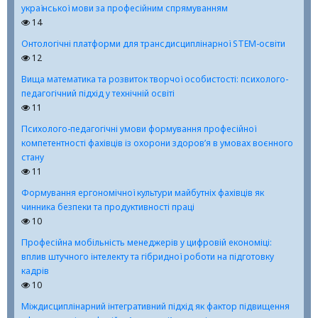
української мови за професійним спрямуванням
14
Онтологічні платформи для трансдисциплінарної STEM-освіти
12
Вища математика та розвиток творчої особистості: психолого-
педагогічний підхід у технічній освіті
11
Психолого-педагогічні умови формування професійної
компетентності фахівців із охорони здоров’я в умовах воєнного
стану
11
Формування ергономічної культури майбутніх фахівців як
чинника безпеки та продуктивності праці
10
Професійна мобільність менеджерів у цифровій економіці:
вплив штучного інтелекту та гібридної роботи на підготовку
кадрів
10
Міждисциплінарний інтегративний підхід як фактор підвищення