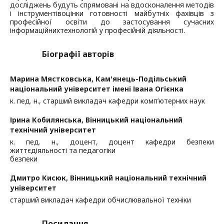
досліджень будуть спрямовані на вдосконалення методів
і інструментів
оцінки готовності майбутніх фахівців з
професійної освіти до застосування сучасних
інформаційних
технологій у професійній діяльності.
Біографії авторів
Марина Мястковська,
Кам'янець-Подільський
національний університет імені Івана Огієнка
к. пед. н., старший викладач кафедри комп’ютерних наук
Ірина Кобилянська,
Вінницький національний
технічний університет
к. пед. н., доцент, доцент кафедри безпеки
життєдіяльності та педагогіки
безпеки
Дмитро Кисюк,
Вінницький національний технічний
університет
старший викладач кафедри обчислювальної техніки
Посилання