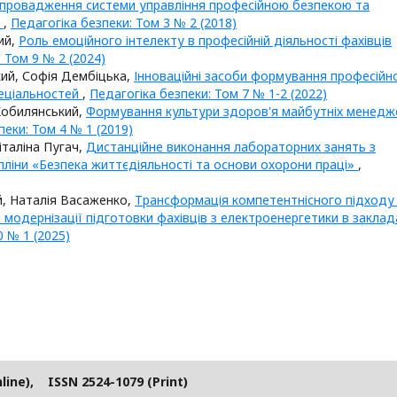
провадження системи управління професійною безпекою та
О
,
Педагогіка безпеки: Том 3 № 2 (2018)
ий,
Роль емоційного інтелекту в професійній діяльності фахівців
 Том 9 № 2 (2024)
ий, Софія Дембіцька,
Інноваційні засоби формування професійн
пеціальностей
,
Педагогіка безпеки: Том 7 № 1-2 (2022)
 Кобилянський,
Формування культури здоров'я майбутніх менедж
пеки: Том 4 № 1 (2019)
італіна Пугач,
Дистанційне виконання лабораторних занять з
ліни «Безпека життєдіяльності та основи охорони праці»
,
, Наталія Васаженко,
Tрансформація компетентнісного підходу
модернізації підготовки фахівців з електроенергетики в заклад
0 № 1 (2025)
line), ISSN 2524-1079 (Print)