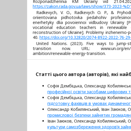
Rozporiadzhennia KM Ukrainy vid 21.04.
https://zakon.rada.gov.ua/laws/show/373-2023-%
Radkevych, V. O., Radkevych O. P., & Pryhodi
oriientovana pidhotovka pedahohiv profesiinoi
enerhetyky dlia povoiennoi vidbudovy Ukrainy [Pr
vocational education teachers in renewable
reconstruction of Ukraine]. Problemy inzhenerno-p
40.
https://doi.org/10.32820/2074-8922-2022-76-29
United Nations. (2023). Five ways to jump-s
transition now. URL: www.un.org/en/ c
ambition/renewable-energy-transition.
Статті цього автора (авторів), які на
Софія Дембіцька, Олександр Кобилянсь
професійної освіти засобами цифрових 
Софія Дембіцька, Олександр Кобилянськ
підготовку фахівців в умовах динамічно
Олександр Кобилянський, Іван Заюков, О
промислової безпеки зайнятих громадя
Іван Заюков, Олександр Кобилянський, О
культури самозбереження здоров’я зайн