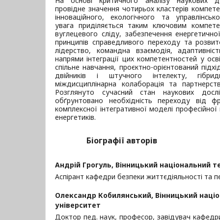
На основі критичного аналізу наукових д
провідне значення чотирьох кластерів компете
інноваційного, екологічного та управлінськ
увага приділяється таким ключовим компете
вуглецевого сліду, забезпечення енергетичної
принципів справедливого переходу та розвиток 
лідерство, командна взаємодія, адаптивніст
напрями інтеграції цих компетентностей у осві
спільне навчання, проєктно-орієнтований підх
двійників і штучного інтелекту, гібри
міждисциплінарна колаборація та партнерств
Розглянуто сучасний стан наукових дос
обґрунтовано необхідність переходу від ф
комплексної інтегративної моделі професійної
енергетиків.
Біографії авторів
Андрій Грогуль,
Вінницький національний т
Аспірант кафедри безпеки життєдіяльності та п
Олександр Кобилянський,
Вінницький наці
університет
Доктор пед. наук, професор, завідувач кафедр