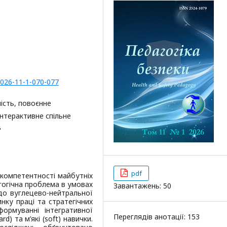
2026-11-1-070-077
ість, повоєнне
інтерактивне спільне
д
pdf
 компетентності майбутніх
гогічна проблема в умовах
Завантажень: 50
до вуглецево-нейтральної
нку праці та стратегічних
ормуванні інтегративної
Переглядів анотації: 153
d) та м’які (soft) навички.