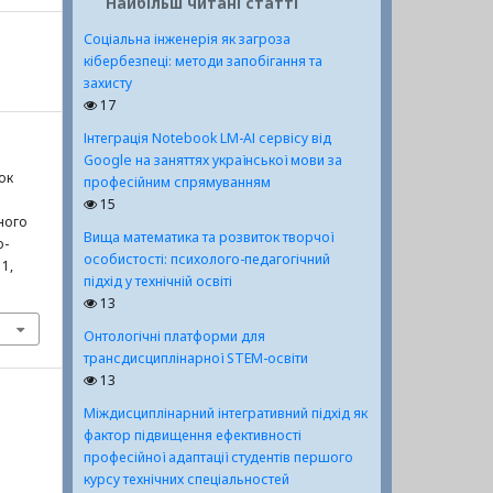
Найбільш читані статті
Соціальна інженерія як загроза
кібербезпеці: методи запобігання та
захисту
17
Інтеграція Notebook LM-АІ сервісу від
Google на заняттях української мови за
ок
професійним спрямуванням
15
нного
Вища математика та розвиток творчої
о-
особистості: психолого-педагогічний
11,
підхід у технічній освіті
13
Онтологічні платформи для
трансдисциплінарної STEM-освіти
13
Міждисциплінарний інтегративний підхід як
фактор підвищення ефективності
професійної адаптації студентів першого
курсу технічних спеціальностей