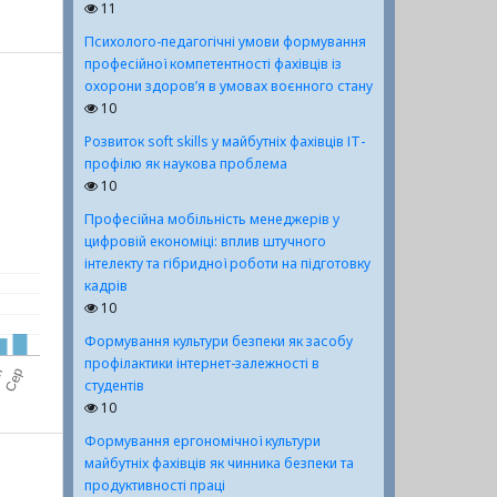
11
Психолого-педагогічні умови формування
професійної компетентності фахівців із
охорони здоров’я в умовах воєнного стану
10
Розвиток soft skills у майбутніх фахівців ІТ-
профілю як наукова проблема
10
Професійна мобільність менеджерів у
цифровій економіці: вплив штучного
інтелекту та гібридної роботи на підготовку
кадрів
10
Формування культури безпеки як засобу
профілактики інтернет-залежності в
студентів
10
Формування ергономічної культури
майбутніх фахівців як чинника безпеки та
продуктивності праці