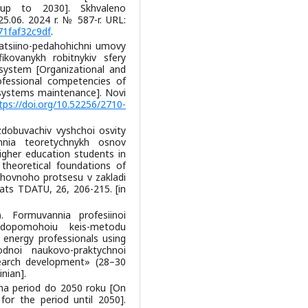
up to 2030]. Skhvaleno
25.06. 2024 r. № 587-r. URL:
71faf32c9df
.
zatsiino-pedahohichni umovy
ikovanykh robitnykiv sfery
system [Organizational and
ofessional competencies of
y systems maintenance]. Novi
tps://doi.org/10.52256/2710-
 zdobuvachiv vyshchoi osvity
nnia teoretychnykh osnov
igher education students in
 theoretical foundations of
ykhovnoho protsesu v zakladi
ats TDATU, 26, 206-215. [in
. Formuvannia profesiinoi
 dopomohoiu keis-metodu
 energy professionals using
noi naukovo-praktychnoi
esearch development» (28–30
inian].
 na period do 2050 roku [On
for the period until 2050].