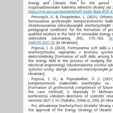
Energy and Climate Plan for the period 
rozporiadzhenniam Kabinetu Ministriv Ukrainy vid 
https://me.gov.ua/view/bb0b9ef5-ea96-4b8a-8f2f-4
Petrovych, V., & Onopriienko, L. (2021). Orhani
formuvannia profesiinykh kompetentnostei kvalif
obsluhovuvannia vidnovliuvanykh enerhetychnykh 
pedagogical conditions for the formation of pr
qualified workers in the field of renewable energ
tekhnolohii navchannia, (95), 175–183.
ht
3560.95.2021.20
. [in Ukrainian].
Popova, I. O. (2023). Formuvannia soft skills u
enerhetychnoho napriamku v protsesi vyvche
elektrotekhniky [Formation of soft skills among h
the energy field in the process of studying the
electrical engineering]. Udoskonalennia osvitno-v
vyshchoi osvity: zbirnyk naukovo-metodychnykh pr
Ukrainian].
Popova, I. O., & Popriadukhin, V. S. (2021)
kompetentnosti maibutnikh enerhetykiv za
[Formation of professional competence of future
the case method]. U Materialy IV Mizhnarod
konferentsii «Modern directions of scientific r
veresnia 2021 r., m. Chykaho, SShA) (s. 230). [in Ukra
Pro skhvalennia Enerhetychnoi stratehii Ukrainy
the approval of the Energy Strategy of Ukraine 