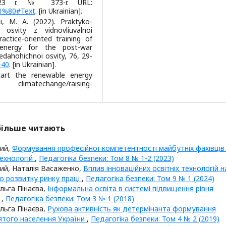
2023 r. № 373-r. URL:
D1%80#Text
. [in Ukrainian].
i, M. A. (2022). Praktyko-
 osvity z vidnovliuvalnoi
actice-oriented training of
 energy for the post-war
edahohichnoi osvity, 76, 29-
-40
. [in Ukrainian].
tart the renewable energy
limatechange/raising-
йбільше читають
кий,
Формування професійної компетентності майбутніх фахівців
технологій
,
Педагогіка безпеки: Том 8 № 1-2 (2023)
ий, Наталія Васаженко,
Вплив інноваційних освітніх технологій н
го розвитку ринку праці
,
Педагогіка безпеки: Том 9 № 1 (2024)
льга Пінаєва,
Інформальна освіта в системі підвищення рівня
н
,
Педагогіка безпеки: Том 3 № 1 (2018)
льга Пінаєва,
Рухова активність як детермінанта формування
ятого населення України
,
Педагогіка безпеки: Том 4 № 2 (2019)