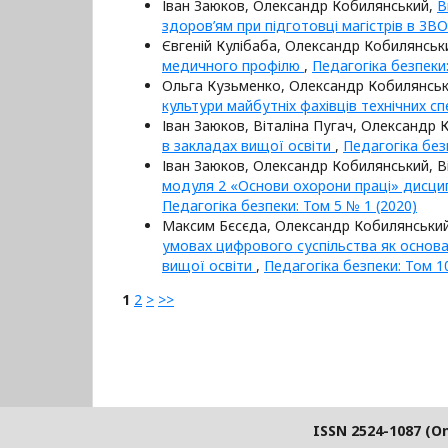
Іван Заюков, Олександр Кобилянський,
В
здоров’ям при підготовці магістрів в ЗВ
Євгеній Кулібаба, Олександр Кобилянськ
медичного профілю
,
Педагогіка безпеки:
Ольга Кузьменко, Олександр Кобилянськ
культури майбутніх фахівців технічних с
Іван Заюков, Віталіна Пугач, Олександр
в закладах вищої освіти
,
Педагогіка без
Іван Заюков, Олександр Кобилянський, В
модуля 2 «Основи охорони праці» дисцип
Педагогіка безпеки: Том 5 № 1 (2020)
Максим Бєсєда, Олександр Кобилянський
умовах цифрового суспільства як основа 
вищої освіти
,
Педагогіка безпеки: Том 1
1
2
>
>>
ISSN 2524-1087 (On