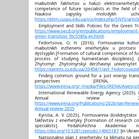
maibutnikh fakhivtsiv u haluzi elektroenerhet
competence of future specialists in the field of 
Naukovi zapysky molodykh uch
https://phm.cuspu.edu.ua/ojs/index.php/SNYS/artic
Employment and Skills Policies for the Green Tr
https://www.oecd.org/en/publications/employment-an
green-transition_f0c558fa-en.html
.
Fedortsova, O. H. (2016). Formuvannia kultur
maibutnikh inzheneriv enerhetykiv u protsesi
dystsyplin [Formation of cultural competence of fu
process of studying humanitarian disciplines]. 
Zhytomyr: Zhytomyrskyi derzhavnyi universytet
https://eprints.zu.edu.ua/20458/1/avt_Fedorcova.pd
Finding common ground for a just energy trans
perspectives (IRENA,
https://www.irena.org/-/media/Files/IRENA/Agency/
International Renewable Energy Agency. (2025).
Annual review 2
https://www.irena.org/Publications/2026/Jan/Renew
Annual-review-2025
Kyrstia, A. V. (2025). Formuvannia doslidnytsko
fakhivtsiv z enerhetyky [Formation of research 
specialists]. Pedahohichna Akademiia: 
https://doi.org/10.5281/zenodo.14965187
. [in Ukrain
Natsionalnyi plan z enerhetyky ta klimatu na pe