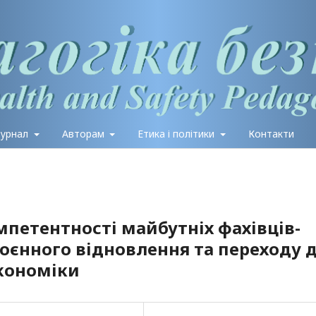
журнал
Авторам
Етика і політики
Контакти
мпетентності майбутніх фахівців-
воєнного відновлення та переходу 
кономіки