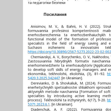
та педагогіки безпеки
Посилання
Anisimov, M. V., & Bahrii, H. V. (2022). Stru
formuvannia profesiinoi kompetentnosti maibu
enerhozberezhennia ta enerhozberihaiuchykh te
functional model of the formation of professi
specialists in the field of energy saving and e
Suchasni inzhenerni ta innovatsiini tekh
https://doi.org/10.30890/2567-5273.2022-23-02-00
Cherniavskyi, A. V., Borychenko, O. V., Nakhodov, V
Zastosuvannia hibrydnykh formativ navchannia 
enerhomenedzheriv ta enerhoaudytoriv [Application
to develop soft skills of energy managers and en
ekonomika, tekhnolohii, ekolohiia, (3), 81–92.
ht
5420.3.2025.342447
. [in Ukrainian].
Derevianko, D & Shovkaliuk, M. (2024). Formuvan
enerhetychnykh spetsialnostei shliakhom vprovadz
aktyvnykh metodiv navchannia [Formation of soft s
specialties by introducing active learning me
process]. Tekhnolohii ta inzhynirynh, 6(17), 9-20.
ht
5371.2023.6.1
. [in Ukrainian].
Diadenchuk, A. F. (2022). Formuvannia dosl