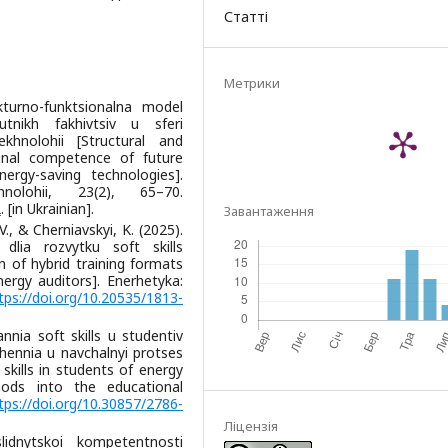
Статті
Метрики
kturno-funktsionalna model
tnikh fakhivtsiv u sferi
khnolohii [Structural and
onal competence of future
nergy-saving technologies].
nolohii, 23(2), 65–70.
2
. [in Ukrainian].
Завантаження
., & Cherniavskyi, K. (2025).
dlia rozvytku soft skills
 of hybrid training formats
ergy auditors]. Enerhetyka:
tps://doi.org/10.20535/1813-
nia soft skills u studentiv
hennia u navchalnyi protses
kills in students of energy
thods into the educational
tps://doi.org/10.30857/2786-
Ліцензія
idnytskoi kompetentnosti