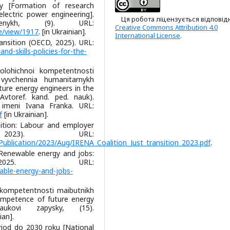
yky [Formation of research
electric power engineering].
Ця робота ліцензується відповід
enykh, (9). URL:
Creative Commons Attribution 4.0
le/view/1917
. [in Ukrainian].
International License
.
ansition (OECD, 2025). URL:
d-skills-policies-for-the-
olohichnoi kompetentnosti
 vyvchennia humanitarnykh
ture energy engineers in the
(Avtoref. kand. рed. nauk).
 imeni Ivana Franka. URL:
f
[in Ukrainian].
ition: Labour and employer
 2023). URL:
Publication/2023/Aug/IRENA_Coalition_Just_transition_2023.pdf
.
 Renewable energy and jobs:
025. URL:
able-energy-and-jobs-
i kompetentnosti maibutnikh
competence of future energy
naukovi zapysky, (15).
ian].
riod do 2030 roku [National