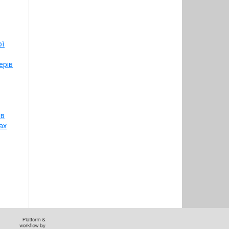
ої
ерів
 в
ах