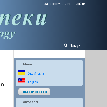
Зареєструватися
Увійти
Пошук
Мова
Українська
English
до
Подати статтю
Авторам