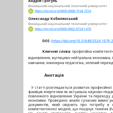
Андрій Грогуль
Вінницький національний технічний університет
https://orcid.org/0009-0008-7104-7216
Олександр Кобилянський
Вінницький національний технічний університет
https://orcid.org/0000-0002-9724-1470
DOI:
https://doi.org/10.31649/2524-1079-
Ключові слова:
професійна компетентн
відновлення, вуглецево-нейтральна економіка, 
навчання, інженерна педагогіка, зелений перехі
Анотація
У статті розглядається розвиток професійної
фахівців енергетики як актуальна науково-педа
повоєнного відновлення України та переходу 
економіки. Проведено аналіз сучасних вимог ри
документів, який свідчить про потребу в ф
компетентнісної моделі, що поєднує технічні (har