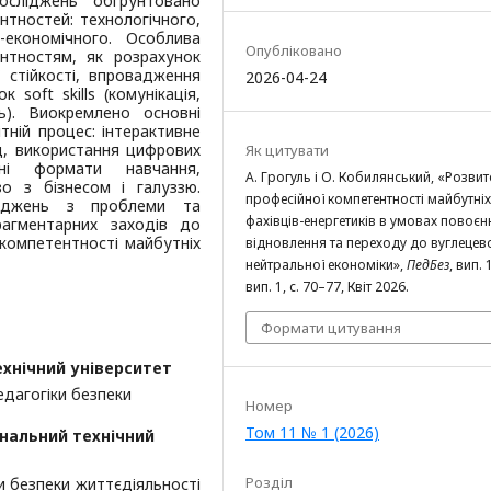
осліджень обґрунтовано
нтностей: технологічного,
о-економічного. Особлива
Опубліковано
нтностям, як розрахунок
 стійкості, впровадження
2026-04-24
soft skills (комунікація,
ь). Виокремлено основні
тній процес: інтерактивне
ід, використання цифрових
Як цитувати
дні формати навчання,
А. Грогуль і О. Кобилянський, «Розвит
о з бізнесом і галуззю.
професійної компетентності майбутніх
ліджень з проблеми та
фахівців-енергетиків в умовах повоє
рагментарних заходів до
 компетентності майбутніх
відновлення та переходу до вуглецев
нейтральної економіки»,
ПедБез
, вип. 
вип. 1, с. 70–77, Квіт 2026.
Формати цитування
ехнічний університет
едагогіки безпеки
Номер
Том 11 № 1 (2026)
ональний технічний
Розділ
и безпеки життєдіяльності