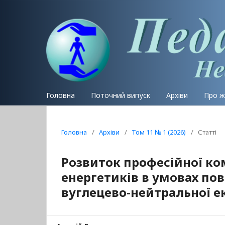
Головна
Поточний випуск
Архіви
Про 
Головна
/
Архіви
/
Том 11 № 1 (2026)
/
Статті
Розвиток професійної ко
енергетиків в умовах по
вуглецево-нейтральної е