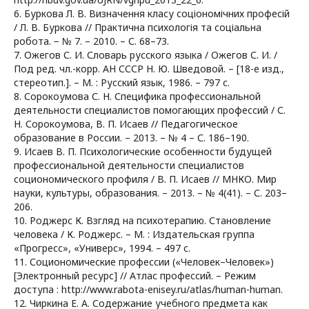
6. Буркова Л. В. Визначення класу соціономічних професій
/ Л. В. Буркова // Практична психологія та соціальна
робота. − № 7. – 2010. – С. 68–73.
7. Ожегов С. И. Словарь русского языка / Ожегов С. И. /
Под ред. чл.-корр. АН СССР Н. Ю. Шведовой. – [18-е изд.,
стереотип.]. – М. : Русский язык, 1986. – 797 с.
8. Сорокоумова С. Н. Специфика профессиональной
деятельности специалистов помогающих профессий / С.
Н. Сорокоумова, В. П. Исаев // Педагогическое
образование в России. – 2013. – № 4 – С. 186–190.
9. Исаев В. П. Психологические особенности будущей
профессиональной деятельности специалистов
социономического профиля / В. П. Исаев // МНКО. Мир
науки, культуры, образования. – 2013. – № 4(41). – С. 203–
206.
10. Роджерс К. Взгляд на психотерапию. Становление
человека / К. Роджерс. – М. : Издательская группа
«Прогресс», «Универс», 1994. – 497 с.
11. Социономические профессии («Человек–Человек»)
[Электронный ресурс] // Атлас профессий. – Режим
доступа : http://www.rabota-enisey.ru/atlas/human-human.
12. Чиркина Е. А. Содержание учебного предмета как