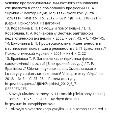
условие профессионально-личностного становления
специалиста в сфере помогающих профессий / Е. А.
Чиркина // Вектор науки Тольяттинского гос. ун-та. –
Тольятти : Изд-во ТГУ, 2012. – Вып. 1(8). – С. 318–321. –
(Серия: Психология. Педагогика).
13. Кораблина Е. П. Помощь и помогающие / Е. П.
Кораблина, Л. А. Колчанова // Вестник Балтийской
педагогической академии. – 2002. – Вып. 43. – С. 143–145.
14. Ермолаева Е. П. Профессиональная идентичность и
маргинализм: концепция и реальность / Е. П. Ермолаева //
Психологический журнал. – 2001. – № 4. – С. 22.
15. Браніцька Т. Р. Загальна характеристика фахівця
соціономічної професії [Електронний ресурс] / Т. Р.
Браніцька // Збірник наукових праць Хмельницького
інституту соціальних технологій Університету «Україна». –
2012. – № 6. – С. 25–28. – Режим доступу :
http://nbuv.gov.ua/UJRN/Znpkhist_2012_6_7.
REFERENCES
1. Slovnyk ukrainskoi movy : v 11 tomakh [Elektronnyi resurs].
– Tom 6. – 1975. – S. 417. – Rezhym dostupu :
http://sum.in.ua/s/pidghotovka.
2. Tolkovyiy slovar russkogo yazyika : v 4-h tomah / Pod red. D.