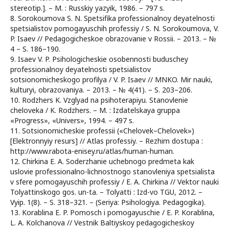
stereotip.]. – M. : Russkiy yazyik, 1986. – 797 s.
8. Sorokoumova S. N. Spetsifika professionalnoy deyatelnosti
spetsialistov pomogayuschih professiy / S. N. Sorokoumova, V.
P. Isaev // Pedagogicheskoe obrazovanie v Rossii. – 2013. – №
4 – S. 186–190.
9. Isaev V. P. Psihologicheskie osobennosti buduschey
professionalnoy deyatelnosti spetsialistov
sotsionomicheskogo profilya / V. P. Isaev // MNKO. Mir nauki,
kulturyi, obrazovaniya. – 2013. – № 4(41). – S. 203–206.
10. Rodzhers K. Vzglyad na psihoterapiyu. Stanovlenie
cheloveka / K. Rodzhers. – M. : Izdatelskaya gruppa
«Progress», «Univers», 1994. – 497 s.
11. Sotsionomicheskie professii («Chelovek–Chelovek»)
[Elektronnyiy resurs] // Atlas professiy. – Rezhim dostupa :
http://www.rabota-enisey.ru/atlas/human-human.
12. Chirkina E. A. Soderzhanie uchebnogo predmeta kak
uslovie professionalno-lichnostnogo stanovleniya spetsialista
v sfere pomogayuschih professiy / E. A. Chirkina // Vektor nauki
Tolyattinskogo gos. un-ta. – Tolyatti : Izd-vo TGU, 2012. –
Vyip. 1(8). – S. 318–321. – (Seriya: Psihologiya. Pedagogika).
13. Korablina E. P. Pomosch i pomogayuschie / E. P. Korablina,
L. A. Kolchanova // Vestnik Baltiyskoy pedagogicheskoy