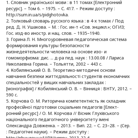
1. Словник української мови : в 11 томах [Електронний
ресурс]. – Том 6. – 1975. – С. 417. – Режим доступу :
http://sum.in.ua/s/pidghotovka.
2. Толковый словарь русского языка : в 4-х томах / Под
ред. Д. Н. Ушакова. – М. : Гос. ин-т «Сов. энцикл.»; ОГИЗ;
Гос. изд-во иностр. и нац. слов. – 1935–1940.
3. Горина Л. Н. Многоуровневая педагогическая система
формирования культуры безопасности
жизнедеятельности человека на основе изо- и
гомоморфизма: дис. ... д-ра пед. наук : 13.00.08 / Лариса
Николаевна Горина. – Тольятти, 2002 – 443 c.
4. Кобилянський О. В. Теоретико-методичні основи
навчання безпеки життєдіяльності студентів економічних
спеціальностей у вищих навчальних закладах :
[монографія] / Кобилянський О. В. – Вінниця : ВНТУ, 2012. –
590 с.
5. Корчова О. М. Риторична компетентність як складник
професійної підготовки соціальних педагогів [Елект-
ронний ресурс] / О. М. Корчова // Вісник Глухівського
національного педагогічного університету імені
Олександра Довженка. – 2013. – Вип. 22. – С. 23–28. – (Сер.
: Педагогічні науки). – Режим доступу :
http://nbuv.gov.ua/UJRN/vgnpu_2013_22_6.