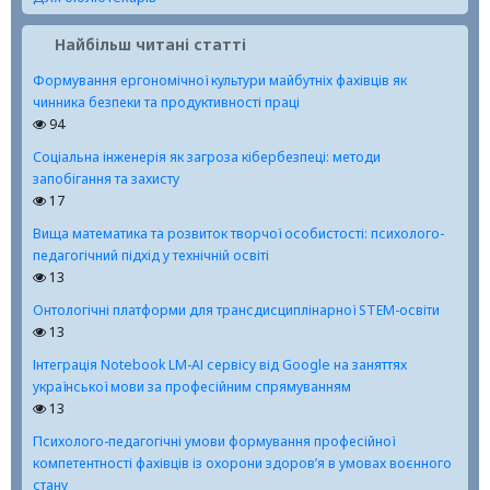
Найбільш читані статті
Формування ергономічної культури майбутніх фахівців як
чинника безпеки та продуктивності праці
94
Соціальна інженерія як загроза кібербезпеці: методи
запобігання та захисту
17
Вища математика та розвиток творчої особистості: психолого-
педагогічний підхід у технічній освіті
13
Онтологічні платформи для трансдисциплінарної STEM-освіти
13
Інтеграція Notebook LM-АІ сервісу від Google на заняттях
української мови за професійним спрямуванням
13
Психолого-педагогічні умови формування професійної
компетентності фахівців із охорони здоров’я в умовах воєнного
стану