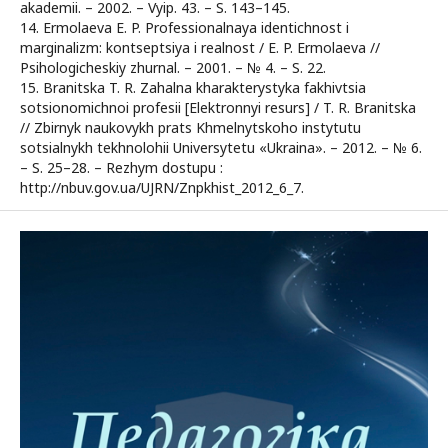
akademii. – 2002. – Vyip. 43. – S. 143–145.
14. Ermolaeva E. P. Professionalnaya identichnost i
marginalizm: kontseptsiya i realnost / E. P. Ermolaeva //
Psihologicheskiy zhurnal. – 2001. – № 4. – S. 22.
15. Branitska T. R. Zahalna kharakterystyka fakhivtsia
sotsionomichnoi profesii [Elektronnyi resurs] / T. R. Branitska
// Zbirnyk naukovykh prats Khmelnytskoho instytutu
sotsialnykh tekhnolohii Universytetu «Ukraina». – 2012. – № 6.
– S. 25–28. – Rezhym dostupu :
http://nbuv.gov.ua/UJRN/Znpkhist_2012_6_7.