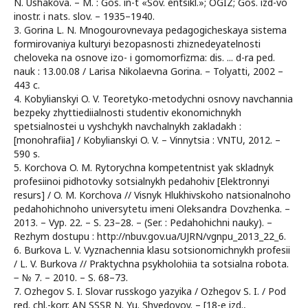
N. Ushakova. – M. : Gos. in-t «Sov. entsikl.»; OGIZ; Gos. izd-vo
inostr. i nats. slov. – 1935–1940.
3. Gorina L. N. Mnogourovnevaya pedagogicheskaya sistema
formirovaniya kulturyi bezopasnosti zhiznedeyatelnosti
cheloveka na osnove izo- i gomomorfizma: dis. ... d-ra ped.
nauk : 13.00.08 / Larisa Nikolaevna Gorina. – Tolyatti, 2002 –
443 c.
4. Kobylianskyi O. V. Teoretyko-metodychni osnovy navchannia
bezpeky zhyttiediialnosti studentiv ekonomichnykh
spetsialnostei u vyshchykh navchalnykh zakladakh :
[monohrafiia] / Kobylianskyi O. V. – Vinnytsia : VNTU, 2012. –
590 s.
5. Korchova O. M. Rytorychna kompetentnist yak skladnyk
profesiinoi pidhotovky sotsialnykh pedahohiv [Elektronnyi
resurs] / O. M. Korchova // Visnyk Hlukhivskoho natsionalnoho
pedahohichnoho universytetu imeni Oleksandra Dovzhenka. –
2013. – Vyp. 22. – S. 23–28. – (Ser. : Pedahohichni nauky). –
Rezhym dostupu : http://nbuv.gov.ua/UJRN/vgnpu_2013_22_6.
6. Burkova L. V. Vyznachennia klasu sotsionomichnykh profesii
/ L. V. Burkova // Praktychna psykholohiia ta sotsialna robota.
− № 7. – 2010. – S. 68–73.
7. Ozhegov S. I. Slovar russkogo yazyika / Ozhegov S. I. / Pod
red. chl.-korr. AN SSSR N. Yu. Shvedovoy. – [18-e izd.,