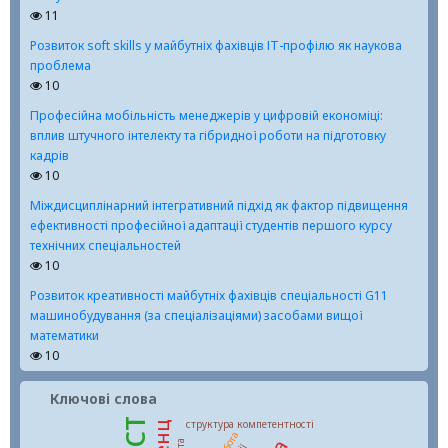
11
Розвиток soft skills у майбутніх фахівців ІТ-профілю як наукова
проблема
10
Професійна мобільність менеджерів у цифровій економіці:
вплив штучного інтелекту та гібридної роботи на підготовку
кадрів
10
Міждисциплінарний інтегративний підхід як фактор підвищення
ефективності професійної адаптації студентів першого курсу
технічних спеціальностей
10
Розвиток креативності майбутніх фахівців спеціальності G11
машинобудування (за спеціалізаціями) засобами вищої
математики
10
Ключові слова
структура компетентності