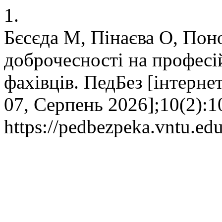
1.
Бєсєда М, Пінаєва О, Пон
доброчесності на професі
фахівців. ПедБез [інтернет
07, Серпень 2026];10(2):1
https://pedbezpeka.vntu.edu